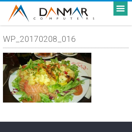
WP_20170208_016