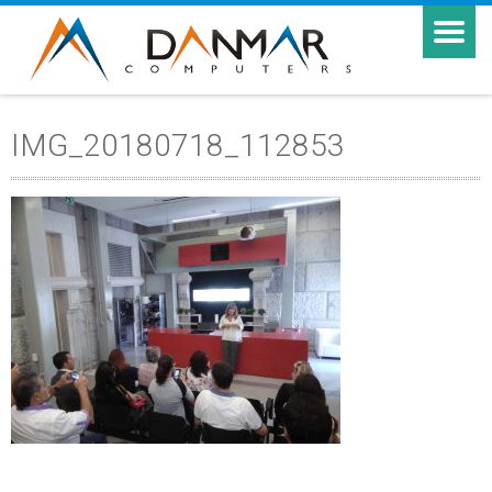
IMG_20180718_112853